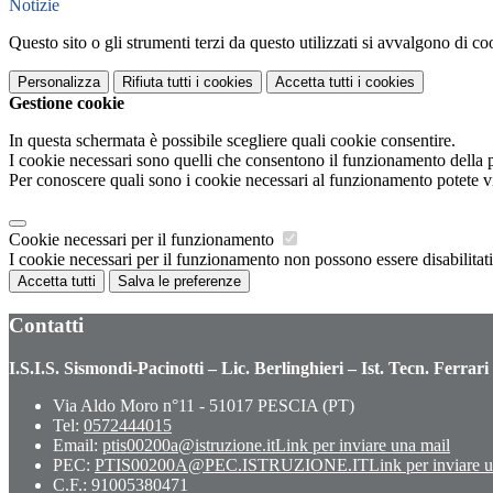
Notizie
Questo sito o gli strumenti terzi da questo utilizzati si avvalgono di coo
Personalizza
Rifiuta tutti
i cookies
Accetta tutti
i cookies
Gestione cookie
In questa schermata è possibile scegliere quali cookie consentire.
I cookie necessari sono quelli che consentono il funzionamento della pi
Per conoscere quali sono i cookie necessari al funzionamento potete v
Cookie necessari per il funzionamento
I cookie necessari per il funzionamento non possono essere disabilitati.
Accetta tutti
Salva le preferenze
Contatti
I.S.I.S. Sismondi-Pacinotti – Lic. Berlinghieri – Ist. Tecn. Ferrari
Via Aldo Moro n°11 - 51017 PESCIA (PT)
Tel:
0572444015
Email:
ptis00200a@istruzione.it
Link per inviare una mail
PEC:
PTIS00200A@PEC.ISTRUZIONE.IT
Link per inviare 
C.F.: 91005380471