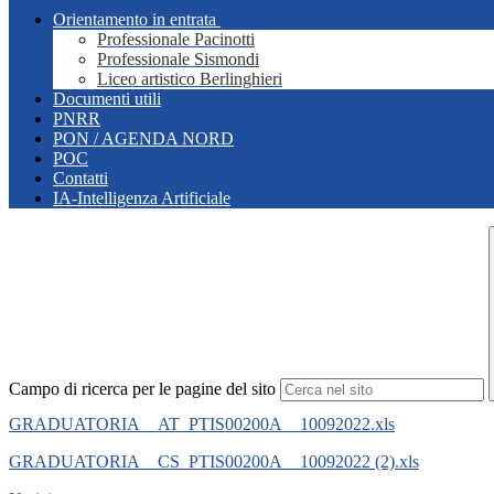
Orientamento in entrata
Professionale Pacinotti
Professionale Sismondi
Liceo artistico Berlinghieri
Documenti utili
PNRR
PON / AGENDA NORD
POC
Contatti
IA-Intelligenza Artificiale
Campo di ricerca per le pagine del sito
GRADUATORIA__AT_PTIS00200A__10092022.xls
GRADUATORIA__CS_PTIS00200A__10092022 (2).xls