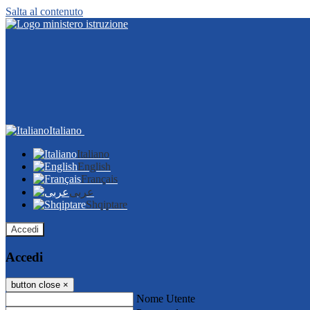
Salta al contenuto
Italiano
Italiano
English
Français
عربى
Shqiptare
Accedi
Accedi
button close
×
Nome Utente