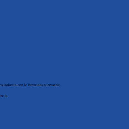
o indicato con le istruzioni necessarie.
ite la
Login Spaggiari