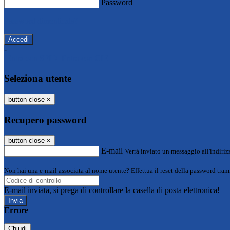
Password
Password dimenticata?
-
Entra con SPID
Entra con CIE
Seleziona utente
button close
×
Recupero password
button close
×
E-mail
Verrà inviato un messaggio all'indirizz
Non hai una e-mail associata al nome utente? Effettua il reset della password tram
E-mail inviata, si prega di controllare la casella di posta elettronica!
Errore
Chiudi