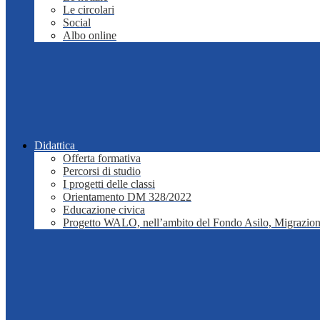
Le circolari
Social
Albo online
Didattica
Offerta formativa
Percorsi di studio
I progetti delle classi
Orientamento DM 328/2022
Educazione civica
Progetto WALO, nell’ambito del Fondo Asilo, Migrazion