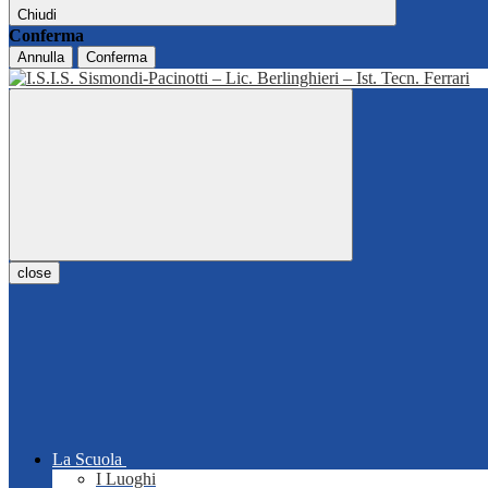
Chiudi
Conferma
Annulla
Conferma
close
La Scuola
I Luoghi