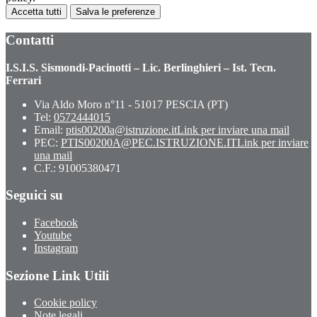
Accetta tutti
Salva le preferenze
Contatti
I.S.I.S. Sismondi-Pacinotti – Lic. Berlinghieri – Ist. Tecn.
Ferrari
Via Aldo Moro n°11 - 51017 PESCIA (PT)
Tel:
0572444015
Email:
ptis00200a@istruzione.it
Link per inviare una mail
PEC:
PTIS00200A@PEC.ISTRUZIONE.IT
Link per inviare
una mail
C.F.: 91005380471
Seguici su
Facebook
Youtube
Instagram
Sezione Link Utili
Cookie policy
Note legali