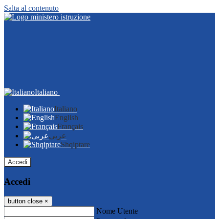
Salta al contenuto
Italiano
Italiano
English
Français
عربى
Shqiptare
Accedi
Accedi
button close
×
Nome Utente