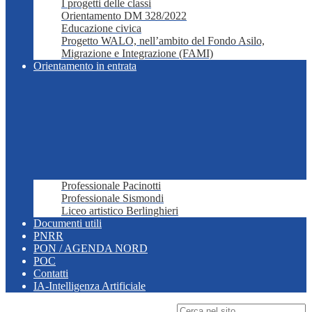
I progetti delle classi
Orientamento DM 328/2022
Educazione civica
Progetto WALO, nell’ambito del Fondo Asilo,
Migrazione e Integrazione (FAMI)
Orientamento in entrata
Professionale Pacinotti
Professionale Sismondi
Liceo artistico Berlinghieri
Documenti utili
PNRR
PON / AGENDA NORD
POC
Contatti
IA-Intelligenza Artificiale
Campo di ricerca per le pagine del sito