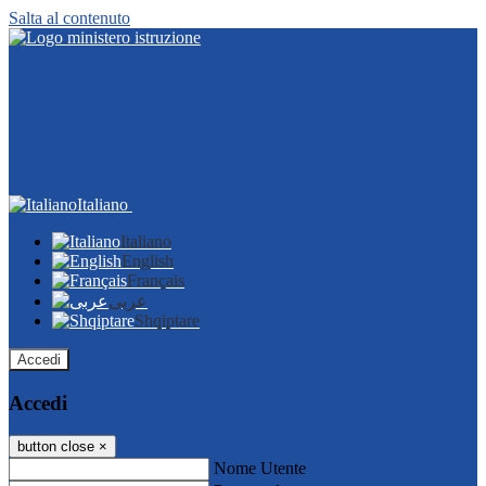
Salta al contenuto
Italiano
Italiano
English
Français
عربى
Shqiptare
Accedi
Accedi
button close
×
Nome Utente