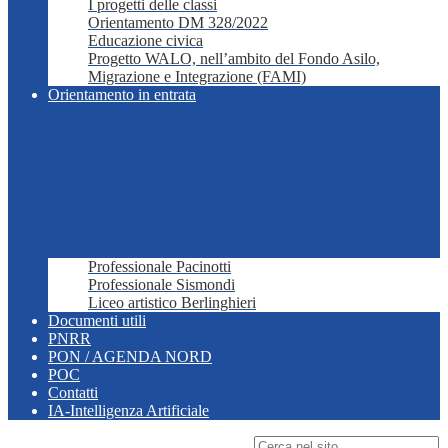
I progetti delle classi
Orientamento DM 328/2022
Educazione civica
Progetto WALO, nell’ambito del Fondo Asilo,
Migrazione e Integrazione (FAMI)
Orientamento in entrata
Professionale Pacinotti
Professionale Sismondi
Liceo artistico Berlinghieri
Documenti utili
PNRR
PON / AGENDA NORD
POC
Contatti
IA-Intelligenza Artificiale
Campo di ricerca per le pagine del sito