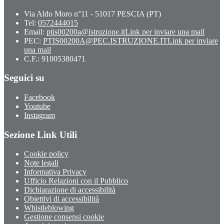
Via Aldo Moro n°11 - 51017 PESCIA (PT)
Tel:
0572444015
Email:
ptis00200a@istruzione.it
Link per inviare una mail
PEC:
PTIS00200A@PEC.ISTRUZIONE.IT
Link per inviare
una mail
C.F.: 91005380471
Seguici su
Facebook
Youtube
Instagram
Sezione Link Utili
Cookie policy
Note legali
Informativa Privacy
Ufficio Relazioni con il Pubblico
Dichiarazione di accessibilità
Obiettivi di accessibilità
Whistleblowing
Gestione consensi cookie