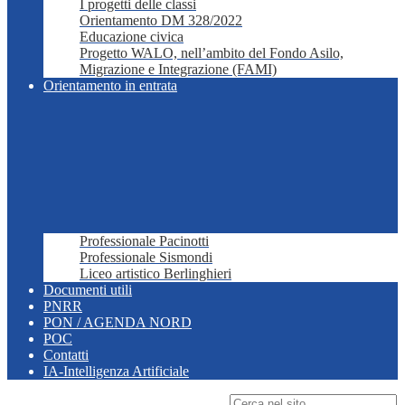
I progetti delle classi
Orientamento DM 328/2022
Educazione civica
Progetto WALO, nell’ambito del Fondo Asilo,
Migrazione e Integrazione (FAMI)
Orientamento in entrata
Professionale Pacinotti
Professionale Sismondi
Liceo artistico Berlinghieri
Documenti utili
PNRR
PON / AGENDA NORD
POC
Contatti
IA-Intelligenza Artificiale
Campo di ricerca per le pagine del sito