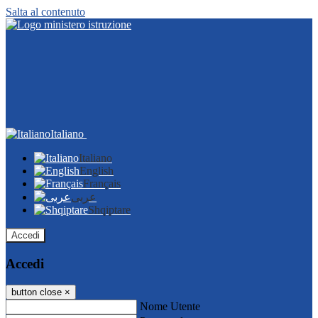
Salta al contenuto
Italiano
Italiano
English
Français
عربى
Shqiptare
Accedi
Accedi
button close
×
Nome Utente