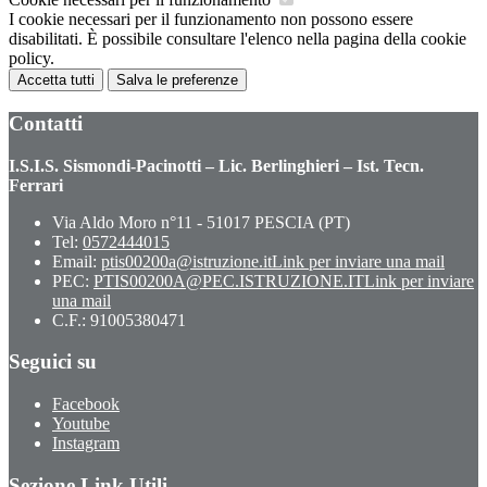
I cookie necessari per il funzionamento non possono essere
disabilitati. È possibile consultare l'elenco nella pagina della cookie
policy.
Accetta tutti
Salva le preferenze
Contatti
I.S.I.S. Sismondi-Pacinotti – Lic. Berlinghieri – Ist. Tecn.
Ferrari
Via Aldo Moro n°11 - 51017 PESCIA (PT)
Tel:
0572444015
Email:
ptis00200a@istruzione.it
Link per inviare una mail
PEC:
PTIS00200A@PEC.ISTRUZIONE.IT
Link per inviare
una mail
C.F.: 91005380471
Seguici su
Facebook
Youtube
Instagram
Sezione Link Utili