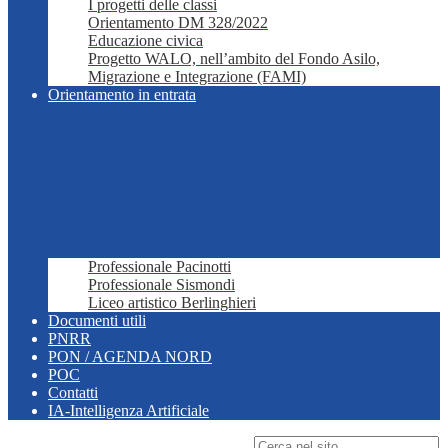
I progetti delle classi
Orientamento DM 328/2022
Educazione civica
Progetto WALO, nell’ambito del Fondo Asilo,
Migrazione e Integrazione (FAMI)
Orientamento in entrata
Professionale Pacinotti
Professionale Sismondi
Liceo artistico Berlinghieri
Documenti utili
PNRR
PON / AGENDA NORD
POC
Contatti
IA-Intelligenza Artificiale
Campo di ricerca per le pagine del sito