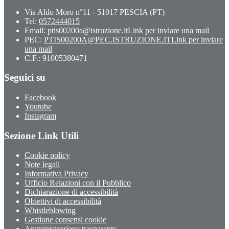
Via Aldo Moro n°11 - 51017 PESCIA (PT)
Tel:
0572444015
Email:
ptis00200a@istruzione.it
Link per inviare una mail
PEC:
PTIS00200A@PEC.ISTRUZIONE.IT
Link per inviare
una mail
C.F.: 91005380471
Seguici su
Facebook
Youtube
Instagram
Sezione Link Utili
Cookie policy
Note legali
Informativa Privacy
Ufficio Relazioni con il Pubblico
Dichiarazione di accessibilità
Obiettivi di accessibilità
Whistleblowing
Gestione consensi cookie
Amministrazione trasparente