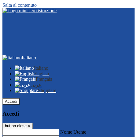
Salta al contenuto
Italiano
Italiano
English
Français
عربى
Shqiptare
Accedi
Accedi
button close
×
Nome Utente