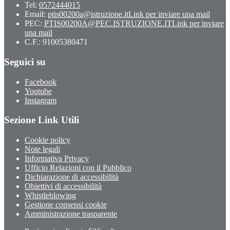
Tel:
0572444015
Email:
ptis00200a@istruzione.it
Link per inviare una mail
PEC:
PTIS00200A@PEC.ISTRUZIONE.IT
Link per inviare
una mail
C.F.: 91005380471
Seguici su
Facebook
Youtube
Instagram
Sezione Link Utili
Cookie policy
Note legali
Informativa Privacy
Ufficio Relazioni con il Pubblico
Dichiarazione di accessibilità
Obiettivi di accessibilità
Whistleblowing
Gestione consensi cookie
Amministrazione trasparente