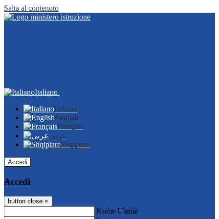
Salta al contenuto
Italiano
Italiano
English
Français
عربى
Shqiptare
Accedi
Accedi
button close
×
Nome Utente