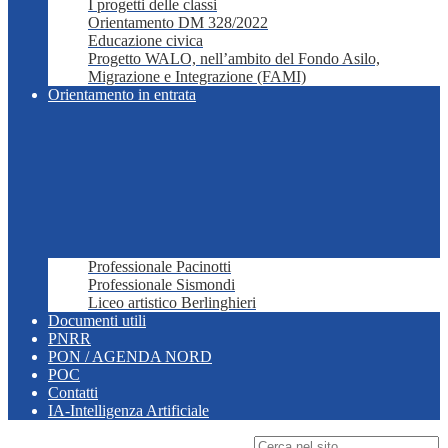
I progetti delle classi
Orientamento DM 328/2022
Educazione civica
Progetto WALO, nell’ambito del Fondo Asilo,
Migrazione e Integrazione (FAMI)
Orientamento in entrata
Professionale Pacinotti
Professionale Sismondi
Liceo artistico Berlinghieri
Documenti utili
PNRR
PON / AGENDA NORD
POC
Contatti
IA-Intelligenza Artificiale
Campo di ricerca per le pagine del sito