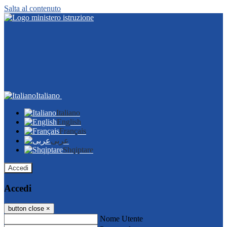
Salta al contenuto
Italiano
Italiano
English
Français
عربى
Shqiptare
Accedi
Accedi
button close
×
Nome Utente