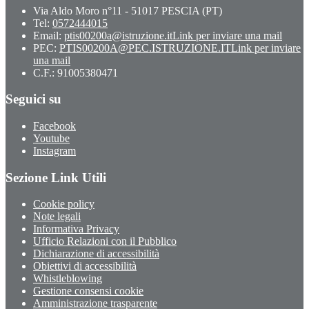
Via Aldo Moro n°11 - 51017 PESCIA (PT)
Tel:
0572444015
Email:
ptis00200a@istruzione.it
Link per inviare una mail
PEC:
PTIS00200A@PEC.ISTRUZIONE.IT
Link per inviare
una mail
C.F.: 91005380471
Seguici su
Facebook
Youtube
Instagram
Sezione Link Utili
Cookie policy
Note legali
Informativa Privacy
Ufficio Relazioni con il Pubblico
Dichiarazione di accessibilità
Obiettivi di accessibilità
Whistleblowing
Gestione consensi cookie
Amministrazione trasparente