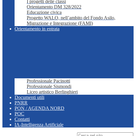
I progetti delle classi
Orientamento DM 328/2022
Educazione civica
Progetto WALO, nell’ambito del Fondo Asilo,
Migrazione e Integrazione (FAMI)
Orientamento in entrata
Professionale Pacinotti
Professionale Sismondi
Liceo artistico Berlinghieri
Documenti utili
PNRR
PON / AGENDA NORD
POC
Contatti
IA-Intelligenza Artificiale
Campo di ricerca per le pagine del sito