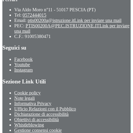
Via Aldo Moro n°11 - 51017 PESCIA (PT)
Tel:
0572444015
Email:
ptis00200a@istruzione.it
Link per inviare una mail
PEC:
PTIS00200A@PEC.ISTRUZIONE.IT
Link per inviare
una mail
C.F.: 91005380471
Seguici su
Facebook
Youtube
Instagram
Sezione Link Utili
Cookie policy
Note legali
Informativa Privacy
Ufficio Relazioni con il Pubblico
Dichiarazione di accessibilità
Obiettivi di accessibilità
Whistleblowing
Gestione consensi cookie