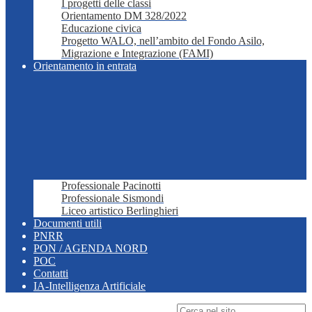
I progetti delle classi
Orientamento DM 328/2022
Educazione civica
Progetto WALO, nell’ambito del Fondo Asilo,
Migrazione e Integrazione (FAMI)
Orientamento in entrata
Professionale Pacinotti
Professionale Sismondi
Liceo artistico Berlinghieri
Documenti utili
PNRR
PON / AGENDA NORD
POC
Contatti
IA-Intelligenza Artificiale
Campo di ricerca per le pagine del sito