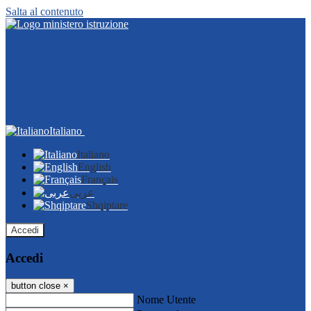
Salta al contenuto
Italiano
Italiano
English
Français
عربى
Shqiptare
Accedi
Accedi
button close
×
Nome Utente