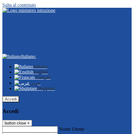
Salta al contenuto
Italiano
Italiano
English
Français
عربى
Shqiptare
Accedi
Accedi
button close
×
Nome Utente