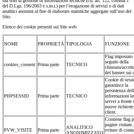
ma solo la gestione di informazioni tecniche (cfr. art. 122, comma 1
del D.Lgs. 196/2003 e s.m.i.) per l’erogazione di servizi o di dati
analitici anonimi al fine di elaborare statistiche aggregate sull’uso del
Sito.
Elenco dei cookie presenti sul Sito web
NOME
PROPRIETÀ
TIPOLOGIA
FUNZIONE
Flag impostato
seguito della
cookies_consent
Prima parte
TECNICO
chiusura/accett
del banner sui 
Cookie di sessi
garantisce la
persistenza dell
PHPSESSID
Prima parte
TECNICO
informazioni la
server a fronte 
nuove richieste
client.
Contiene flag p
pagine visitate,
ANALITICO
PVW_VISITE
Prima parte
evitare di conta
ANONIMIZZATO