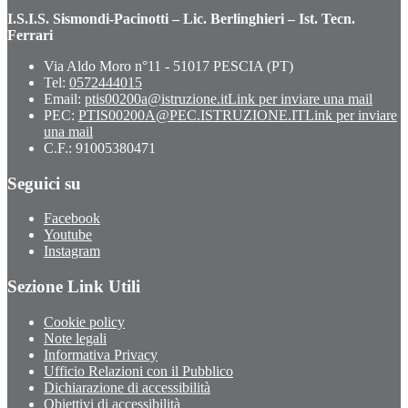
I.S.I.S. Sismondi-Pacinotti – Lic. Berlinghieri – Ist. Tecn.
Ferrari
Via Aldo Moro n°11 - 51017 PESCIA (PT)
Tel:
0572444015
Email:
ptis00200a@istruzione.it
Link per inviare una mail
PEC:
PTIS00200A@PEC.ISTRUZIONE.IT
Link per inviare
una mail
C.F.: 91005380471
Seguici su
Facebook
Youtube
Instagram
Sezione Link Utili
Cookie policy
Note legali
Informativa Privacy
Ufficio Relazioni con il Pubblico
Dichiarazione di accessibilità
Obiettivi di accessibilità