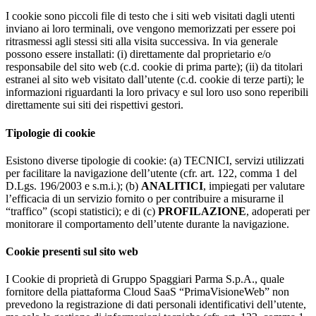
I cookie sono piccoli file di testo che i siti web visitati dagli utenti
inviano ai loro terminali, ove vengono memorizzati per essere poi
ritrasmessi agli stessi siti alla visita successiva. In via generale
possono essere installati: (i) direttamente dal proprietario e/o
responsabile del sito web (c.d. cookie di prima parte); (ii) da titolari
estranei al sito web visitato dall’utente (c.d. cookie di terze parti); le
informazioni riguardanti la loro privacy e sul loro uso sono reperibili
direttamente sui siti dei rispettivi gestori.
Tipologie di cookie
Esistono diverse tipologie di cookie: (a) TECNICI, servizi utilizzati
per facilitare la navigazione dell’utente (cfr. art. 122, comma 1 del
D.Lgs. 196/2003 e s.m.i.); (b)
ANALITICI
, impiegati per valutare
l’efficacia di un servizio fornito o per contribuire a misurarne il
“traffico” (scopi statistici); e di (c)
PROFILAZIONE
, adoperati per
monitorare il comportamento dell’utente durante la navigazione.
Cookie presenti sul sito web
I Cookie di proprietà di Gruppo Spaggiari Parma S.p.A., quale
fornitore della piattaforma Cloud SaaS “PrimaVisioneWeb” non
prevedono la registrazione di dati personali identificativi dell’utente,