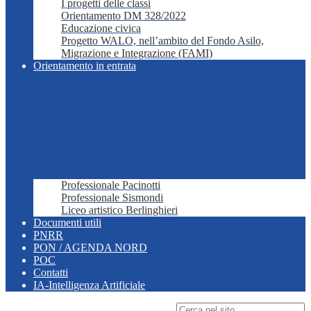
I progetti delle classi
Orientamento DM 328/2022
Educazione civica
Progetto WALO, nell’ambito del Fondo Asilo,
Migrazione e Integrazione (FAMI)
Orientamento in entrata
Professionale Pacinotti
Professionale Sismondi
Liceo artistico Berlinghieri
Documenti utili
PNRR
PON / AGENDA NORD
POC
Contatti
IA-Intelligenza Artificiale
Campo di ricerca per le pagine del sito