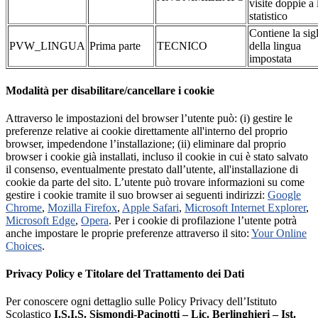
visite doppie a 
statistico
Contiene la sig
PVW_LINGUA
Prima parte
TECNICO
della lingua
impostata
Modalità per disabilitare/cancellare i cookie
Attraverso le impostazioni del browser l’utente può: (i) gestire le
preferenze relative ai cookie direttamente all'interno del proprio
browser, impedendone l’installazione; (ii) eliminare dal proprio
browser i cookie già installati, incluso il cookie in cui è stato salvato
il consenso, eventualmente prestato dall’utente, all'installazione di
cookie da parte del sito. L’utente può trovare informazioni su come
gestire i cookie tramite il suo browser ai seguenti indirizzi:
Google
Chrome
,
Mozilla Firefox
,
Apple Safari
,
Microsoft Internet Explorer
,
Microsoft Edge
,
Opera
. Per i cookie di profilazione l’utente potrà
anche impostare le proprie preferenze attraverso il sito:
Your Online
Choices
.
Privacy Policy e Titolare del Trattamento dei Dati
Per conoscere ogni dettaglio sulle Policy Privacy dell’Istituto
Scolastico
I.S.I.S. Sismondi-Pacinotti – Lic. Berlinghieri – Ist.