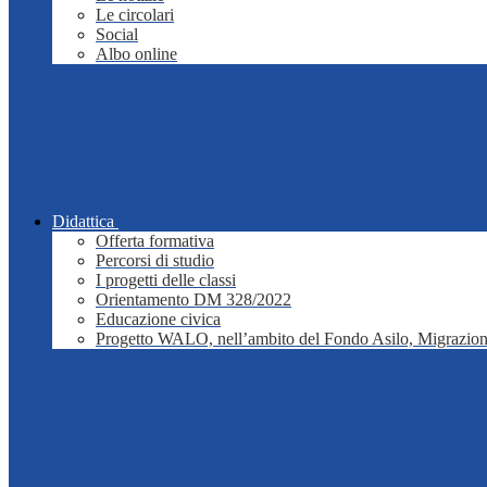
Le circolari
Social
Albo online
Didattica
Offerta formativa
Percorsi di studio
I progetti delle classi
Orientamento DM 328/2022
Educazione civica
Progetto WALO, nell’ambito del Fondo Asilo, Migrazion