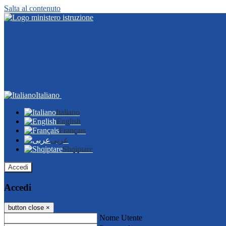
Salta al contenuto
Italiano
Italiano
English
Français
عربى
Shqiptare
Accedi
Accedi
button close
×
Nome Utente