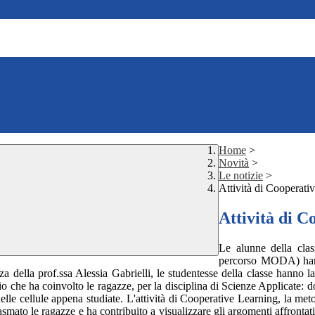
Home
>
Novità
>
Le notizie
>
Attività di Cooperati
Attività di 
Le alunne della clas
percorso MODA) hanno
anza della prof.ssa Alessia Gabrielli, le studentesse della classe hanno l
atorio che ha coinvolto le ragazze, per la disciplina di Scienze Applicate
 delle cellule appena studiate. L'attività di Cooperative Learning, la m
ato le ragazze e ha contribuito a visualizzare gli argomenti affrontati.