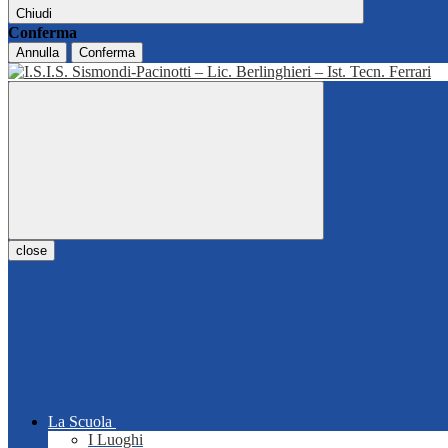
Chiudi
Conferma
Annulla
Conferma
close
La Scuola
I Luoghi