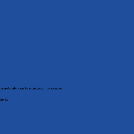
o indicato con le istruzioni necessarie.
ite la
Login Spaggiari