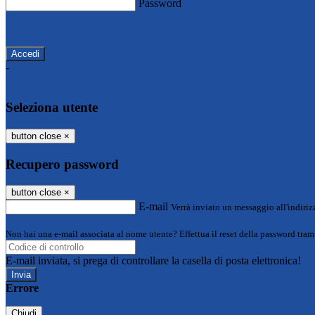
Password
Password dimenticata?
-
Entra con SPID
Entra con CIE
Seleziona utente
button close
×
Recupero password
button close
×
E-mail
Verrà inviato un messaggio all'indirizz
Non hai una e-mail associata al nome utente? Effettua il reset della password tram
E-mail inviata, si prega di controllare la casella di posta elettronica!
Errore
Chiudi