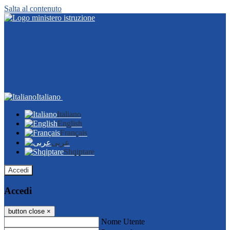
Salta al contenuto
Italiano
Italiano
English
Français
عربى
Shqiptare
Accedi
Accedi
button close
×
Nome Utente