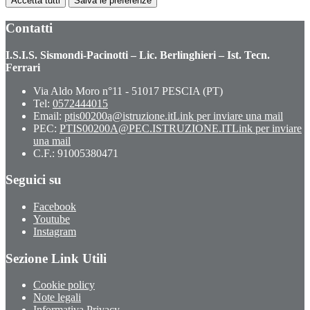
Accetta tutti
Salva le preferenze
Contatti
I.S.I.S. Sismondi-Pacinotti – Lic. Berlinghieri – Ist. Tecn.
Ferrari
Via Aldo Moro n°11 - 51017 PESCIA (PT)
Tel:
0572444015
Email:
ptis00200a@istruzione.it
Link per inviare una mail
PEC:
PTIS00200A@PEC.ISTRUZIONE.IT
Link per inviare
una mail
C.F.: 91005380471
Seguici su
Facebook
Youtube
Instagram
Sezione Link Utili
Cookie policy
Note legali
Informativa Privacy