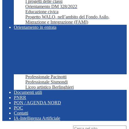
I progetti delle classi
Orientamento DM 328/2022
Educazione civica
Progetto WALO, nell’ambito del Fondo Asilo,
Migrazione e Integrazione (FAMI)
Orientamento in entrata
Professionale Pacinotti
Professionale Sismondi
Liceo artistico Berlinghieri
Documenti utili
PNRR
PON / AGENDA NORD
POC
Contatti
IA-Intelligenza Artificiale
Campo di ricerca per le pagine del sito