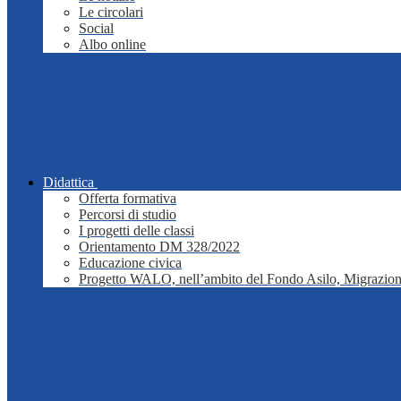
Le circolari
Social
Albo online
Didattica
Offerta formativa
Percorsi di studio
I progetti delle classi
Orientamento DM 328/2022
Educazione civica
Progetto WALO, nell’ambito del Fondo Asilo, Migrazion