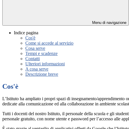
Menu di navigazione
Indice pagina
Cos'è
Come si accede al servizio
Cosa serve
Tempi e scadenze
Contatti
Ulteriori informazioni
A cosa serve
Descrizione breve
Cos'è
L’Istituto ha ampliato i propri spazi di insegnamento/apprendimento o
dedicate alla comunicazione ed alla collaborazione in ambiente scolasti
Tutti i docenti del nostro Istituto, il personale della scuola e gli studen
personale gratuito, con nome utente e password per l’accesso alle app
È stato grazie al ventaglio di applicativi offerti da Google che l’Istit