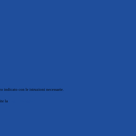
o indicato con le istruzioni necessarie.
ite la
Login Spaggiari