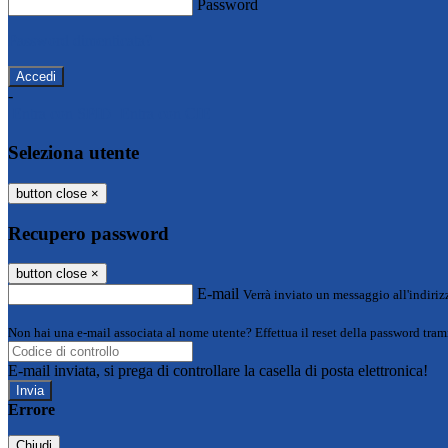
Password
Password dimenticata?
-
Entra con SPID
Entra con CIE
Seleziona utente
button close
×
Recupero password
button close
×
E-mail
Verrà inviato un messaggio all'indirizz
Non hai una e-mail associata al nome utente? Effettua il reset della password tram
E-mail inviata, si prega di controllare la casella di posta elettronica!
Errore
Chiudi