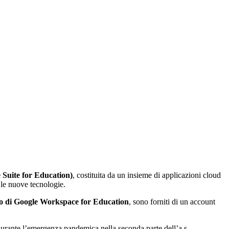
 Suite for Education)
, costituita da un insieme di applicazioni cloud
 le nuove tecnologie.
zo di Google Workspace for Education
, sono forniti di un account
a durante l’emergenza pandemica nella seconda parte dell’a.s.