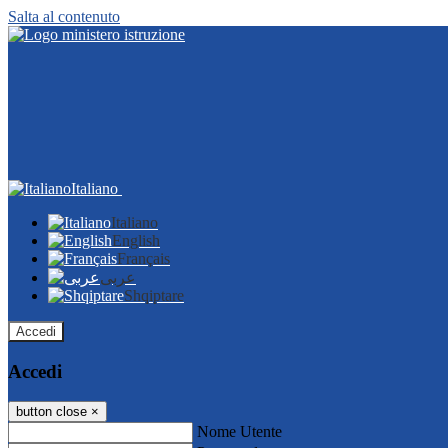
Salta al contenuto
Italiano
Italiano
English
Français
عربى
Shqiptare
Accedi
Accedi
button close
×
Nome Utente