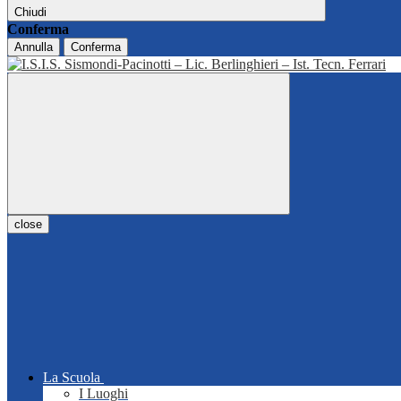
Chiudi
Conferma
Annulla
Conferma
close
La Scuola
I Luoghi