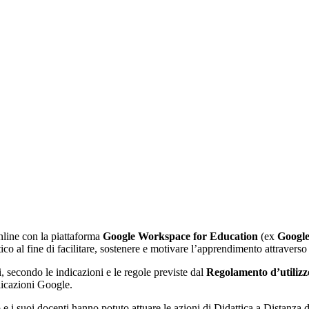
nline con la piattaforma
Google Workspace for Education
(ex
Google
co al fine di facilitare, sostenere e motivare l’apprendimento attraverso
ti, secondo le indicazioni e le regole previste dal
Regolamento d’utiliz
licazioni Google.
uto e i suoi docenti hanno potuto attuare le azioni di Didattica a Distanz