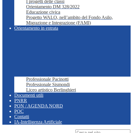
I progetti delle classi
Orientamento DM 328/2022
Educazione civica
Progetto WALO, nell’ambito del Fondo Asilo,
Migrazione e Integrazione (FAMI)
Orientamento in entrata
Professionale Pacinotti
Professionale Sismondi
Liceo artistico Berlinghieri
Documenti utili
PNRR
PON / AGENDA NORD
POC
Contatti
IA-Intelligenza Artificiale
Campo di ricerca per le pagine del sito