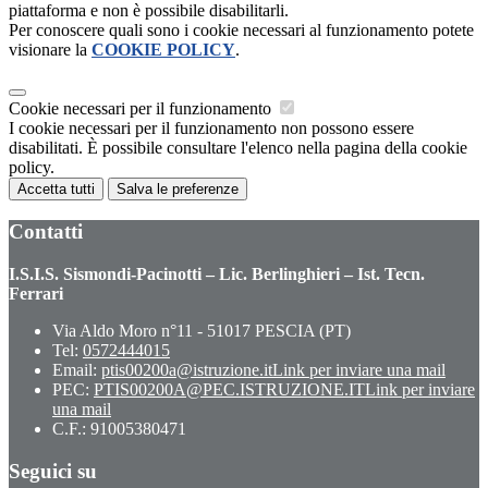
piattaforma e non è possibile disabilitarli.
Per conoscere quali sono i cookie necessari al funzionamento potete
visionare la
COOKIE POLICY
.
Cookie necessari per il funzionamento
I cookie necessari per il funzionamento non possono essere
disabilitati. È possibile consultare l'elenco nella pagina della cookie
policy.
Accetta tutti
Salva le preferenze
Contatti
I.S.I.S. Sismondi-Pacinotti – Lic. Berlinghieri – Ist. Tecn.
Ferrari
Via Aldo Moro n°11 - 51017 PESCIA (PT)
Tel:
0572444015
Email:
ptis00200a@istruzione.it
Link per inviare una mail
PEC:
PTIS00200A@PEC.ISTRUZIONE.IT
Link per inviare
una mail
C.F.: 91005380471
Seguici su