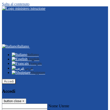
Salta al contenuto
Italiano
Italiano
English
Français
عربى
Shqiptare
Accedi
Accedi
button close
×
Nome Utente