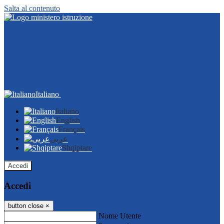
Salta al contenuto
Italiano
Italiano
English
Français
عربى
Shqiptare
Accedi
Accedi
button close
×
Nome Utente