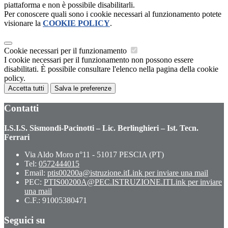
piattaforma e non è possibile disabilitarli.
Per conoscere quali sono i cookie necessari al funzionamento potete
visionare la
COOKIE POLICY
.
Cookie necessari per il funzionamento
I cookie necessari per il funzionamento non possono essere
disabilitati. È possibile consultare l'elenco nella pagina della cookie
policy.
Accetta tutti
Salva le preferenze
Contatti
I.S.I.S. Sismondi-Pacinotti – Lic. Berlinghieri – Ist. Tecn.
Ferrari
Via Aldo Moro n°11 - 51017 PESCIA (PT)
Tel:
0572444015
Email:
ptis00200a@istruzione.it
Link per inviare una mail
PEC:
PTIS00200A@PEC.ISTRUZIONE.IT
Link per inviare
una mail
C.F.: 91005380471
Seguici su