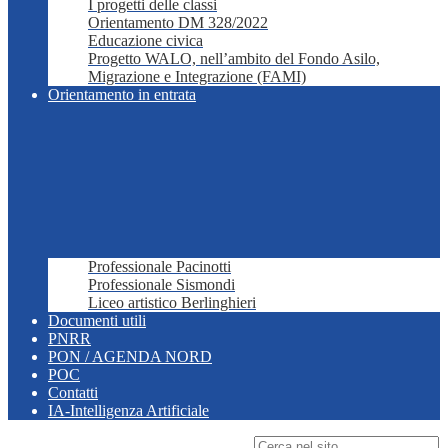
I progetti delle classi
Orientamento DM 328/2022
Educazione civica
Progetto WALO, nell’ambito del Fondo Asilo,
Migrazione e Integrazione (FAMI)
Orientamento in entrata
Professionale Pacinotti
Professionale Sismondi
Liceo artistico Berlinghieri
Documenti utili
PNRR
PON / AGENDA NORD
POC
Contatti
IA-Intelligenza Artificiale
Campo di ricerca per le pagine del sito