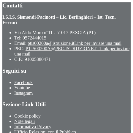
Contatti
I.S.I.S. Sismondi-Pacinotti – Lic. Berlinghieri – Ist. Tecn.
Ferrari
Via Aldo Moro n°11 - 51017 PESCIA (PT)
Tel:
0572444015
Email:
ptis00200a@istruzione.it
Link per inviare una mail
PEC:
PTIS00200A@PEC.ISTRUZIONE.IT
Link per inviare
una mail
C.F.: 91005380471
Seguici su
Facebook
Youtube
Instagram
Sezione Link Utili
Cookie policy
Note legali
Informativa Privacy
Ufficio Relazioni con il Pubblico