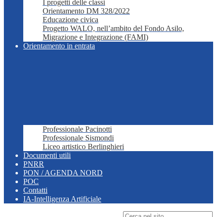
I progetti delle classi
Orientamento DM 328/2022
Educazione civica
Progetto WALO, nell’ambito del Fondo Asilo,
Migrazione e Integrazione (FAMI)
Orientamento in entrata
Professionale Pacinotti
Professionale Sismondi
Liceo artistico Berlinghieri
Documenti utili
PNRR
PON / AGENDA NORD
POC
Contatti
IA-Intelligenza Artificiale
Campo di ricerca per le pagine del sito