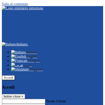
Salta al contenuto
Italiano
Italiano
English
Français
عربى
Shqiptare
Accedi
Accedi
button close
×
Nome Utente